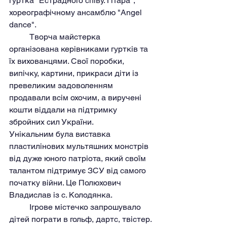
гуртка "Естрадного співу. Гітара", 
хореографічному ансамблю "Angel 
dance".
	Творча майстерка 
організована керівниками гуртків та 
їх вихованцями. Свої поробки, 
випічку, картини, прикраси діти із 
превеликим задоволенням 
продавали всім охочим, а виручені 
кошти віддали на підтримку 
збройних сил України. 
Унікальним була виставка 
пластилінових мультяшних монстрів 
від дуже юного патріота, який своїм 
талантом підтримує ЗСУ від самого 
початку війни. Це Полюхович 
Владислав із с. Колодянка. 
	Ігрове містечко запрошувало 
дітей пограти в гольф, дартс, твістер.