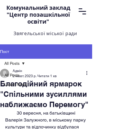
Комунальний заклад
"Центр позашкільної
освіти"
Звягельської міської ради
Пост
All Posts
Адмін
All Posts
2 жовт. 2023 р.
Читати 1 хв
Благодійний ярмарок
Latest News
"Спільними зусиллями
наближаємо Перемогу"
	30 вересня, на батьківщині 
Валерія Залужного, в міському парку 
культури та відпочинку відбулася 