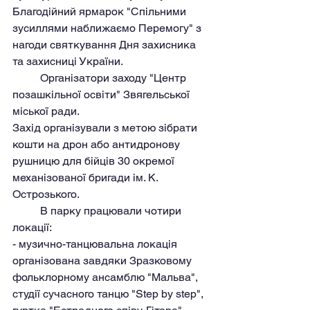
Благодійний ярмарок "Спільними 
зусиллями наближаємо Перемогу" з 
нагоди святкування Дня захисника 
та захисниці України. 
	Організатори заходу "Центр 
позашкільної освіти" Звягельської 
міської ради. 
Захід організували з метою зібрати 
кошти на дрон або антидронову 
рушницю для бійців 30 окремої 
механізованої бригади ім. К. 
Острозького.
	В парку працювали чотири 
локації: 
- музично-танцювальна локація 
організована завдяки Зразковому 
фольклорному ансамблю "Мальва", 
студії сучасного танцю "Step by step", 