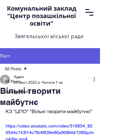
Комунальний заклад
"Центр позашкільної
освіти"
Звягельської міської ради
Пост
All Posts
Адмін
All Posts
21 лист. 2022 р.
Читати 1 хв
Вільні творити
Latest News
майбутнє
КЗ "ЦПО" "Вільні творити майбутнє!"
https://video.wixstatic.com/video/516854_82
0544c143f14c7fb4f639e90e908bfd/1080p/m
p4/file.mp4