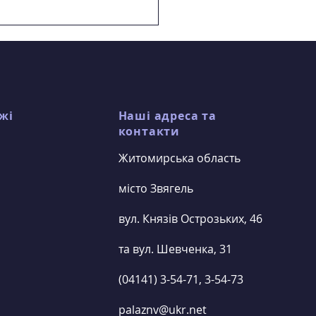
 подій та заходів
унального закладу
тр позашкільної
ти" з 25 грудня 2025 р.
7 січня 2026 р.
жі
Наші адреса та
контакти
Житомирська область
місто Звягель
вул. Князів Острозьких, 46
та вул. Шевченка, 31
(04141) 3-54-71, 3-54-73
palaznv@ukr.net