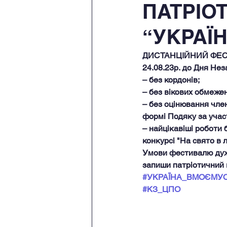
ПАТРІО
“УКРАЇ
ДИСТАНЦІЙНИЙ ФЕСТ
24.08.23р. до Дня Нез
– без кордонів;
– без вікових обмежен
– без оцінювання чле
формі Подяку за участ
– найцікавіші роботи
конкурсі "На свято в 
Умови фестивалю дуж
запиши патріотичний в
#УКРАЇНА_ВМОЄМУ
#КЗ_ЦПО