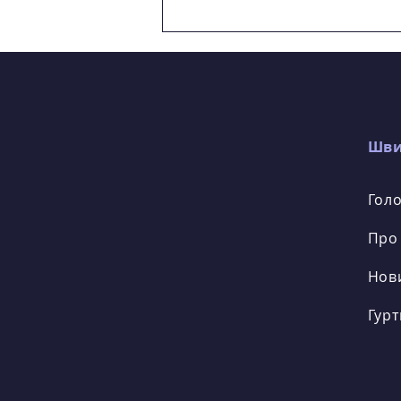
Підсумки IV
Міжнародного
дистанційного
мистецького фестивалю-
конкурсу «На свято в
Лесину оселю»
Шви
Гол
Про
Нов
Гурт