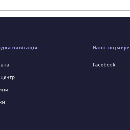
ОСЕЛЮ»
міжнародному мистецькому
План
фестивалі-конкурсі дитячого,
ком
юнацького та молодіжного
"Цен
осві
мистецтва «На свято в
по 0
дка навігація
Наші соцмере
овна
Facebook
 центр
ини
ки