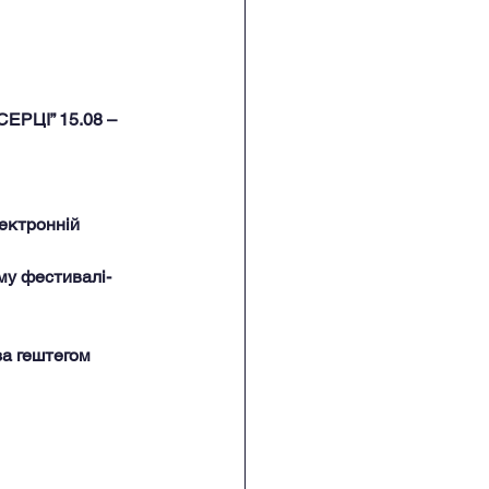
ЦІ” 15.08 – 
ектронній 
му фестивалі-
за гештегом 