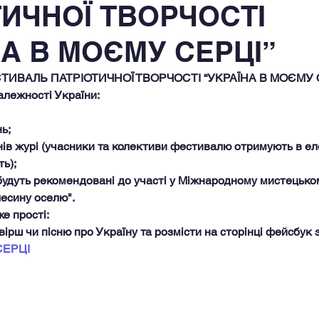
ТИЧНОЇ ТВОРЧОСТІ
НА В МОЄМУ СЕРЦІ”
ИВАЛЬ ПАТРІОТИЧНОЇ ТВОРЧОСТІ “УКРАЇНА В МОЄМУ СЕР
алежності України:
ь;
нів журі (учасники та колективи фестивалю отримують в ел
ь);
 будуть рекомендовані до участі у Міжнародному мистецько
лесину оселю".
е прості:
ірш чи пісню про Україну та розмісти на сторінці фейсбук 
СЕРЦІ