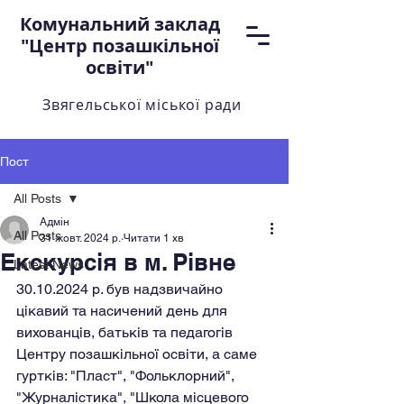
Комунальний заклад
"Центр позашкільної
освіти"
Звягельської міської ради
Пост
All Posts
Адмін
All Posts
31 жовт. 2024 р.
Читати 1 хв
Екскурсія в м. Рівне
Latest News
30.10.2024 р. був надзвичайно 
цікавий та насичений день для 
вихованців, батьків та педагогів 
Центру позашкільної освіти, а саме 
гуртків: "Пласт", "Фольклорний", 
"Журналістика", "Школа місцевого 