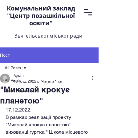
Комунальний заклад
"Центр позашкільної
освіти"
Звягельської міської ради
Пост
All Posts
Адмін
All Posts
18 груд. 2022 р.
Читати 1 хв
"Миколай крокує
Latest News
планетою"
17.12.2022.
В рамках реалізації проекту 
"Миколай крокує планетою" 
вихованці гуртка " Школа місцевого 