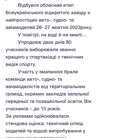
	Відбувся обласний етап 
Всеукраїнського відкритого заходу з 
найпростіших авто-, судно- та 
авіамоделей 26- 27 жовтня 2023року.
	У повітрі, на воді й на землі…
	Упродовж двох днів 80 
учасників виборювали звання 
кращого у спартакіаді з технічних 
видів спорту.
	Участь у змаганнях брали 
команди авто-, судно- та 
авіамоделістів від територіальних 
громад, окремих закладів загальної 
середньої та позашкільної освіти. Вік 
учасників – до 15 років.
За умовами здійснювалася 
стендова оцінка, технічний огляд 
моделей та ходові випробування у 