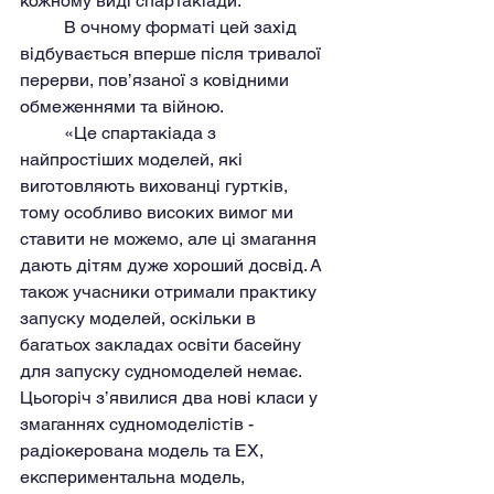
кожному виді спартакіади.
	В очному форматі цей захід 
відбувається вперше після тривалої 
перерви, пов’язаної з ковідними 
обмеженнями та війною.
	«Це спартакіада з 
найпростіших моделей, які 
виготовляють вихованці гуртків, 
тому особливо високих вимог ми 
ставити не можемо, але ці змагання 
дають дітям дуже хороший досвід. А 
також учасники отримали практику 
запуску моделей, оскільки в 
багатьох закладах освіти басейну 
для запуску судномоделей немає. 
Цьогоріч з’явилися два нові класи у 
змаганнях судномоделістів - 
радіокерована модель та ЕХ, 
експериментальна модель, 