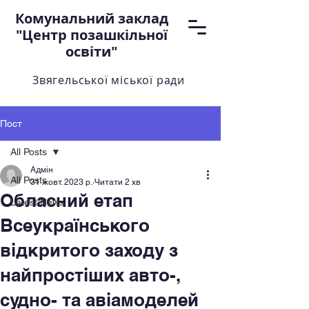
Комунальний заклад
"Центр позашкільної
освіти"
Звягельської міської ради
Пост
All Posts
Адмін
All Posts
31 жовт. 2023 р.
Читати 2 хв
Обласний етап
Latest News
Всеукраїнського
відкритого заходу з
найпростіших авто-,
судно- та авіамоделей