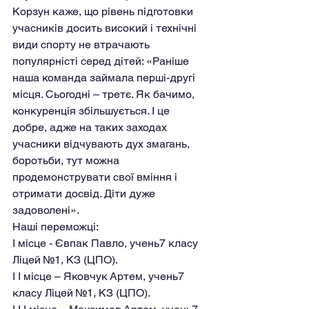
Корзун каже, що рівень підготовки 
учасників досить високий і технічні 
види спорту не втрачають 
популярністі серед дітей: «Раніше 
наша команда займала перші-другі 
місця. Сьогодні – третє. Як бачимо, 
конкуренція збільшується. І це 
добре, адже на таких заходах 
учасники відчувають дух змагань, 
боротьби, тут можна 
продемонструвати свої вміння і 
отримати досвід. Діти дуже 
задоволені».
Наші переможці:
І місце - Євпак Павло, учень7 класу 
Ліцей №1, КЗ (ЦПО).
І І місце – Яковчук Артем, учень7 
класу Ліцей №1, КЗ (ЦПО).