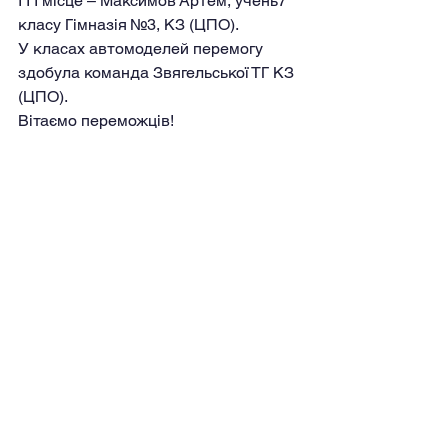
І І І місце – Максимов Артем, учень7 
класу Гімназія №3, КЗ (ЦПО).
У класах автомоделей перемогу 
здобула команда Звягельської ТГ КЗ 
(ЦПО).
Вітаємо переможців!