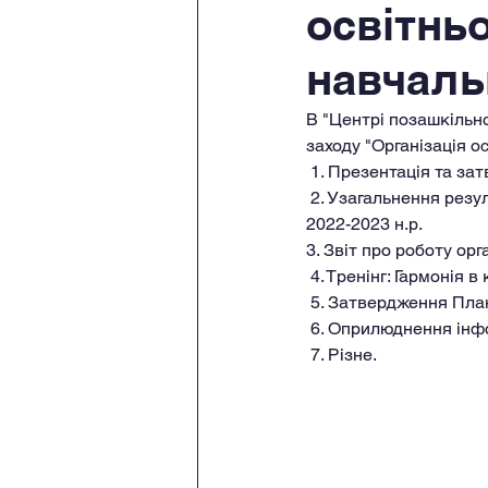
освітньо
навчаль
В "Центрі позашкільно
заходу "Організація о
 1. Презентація та з
 2. Узагальнення результатів комплексного внутрішнього та зовнішнього оцінювання ВСЗЯО за 
2022-2023 н.р.
3. Звіт про роботу орг
 4. Тренінг: Гармонія в
 5. Затвердження Пла
 6. Оприлюднення інф
 7. Різне.