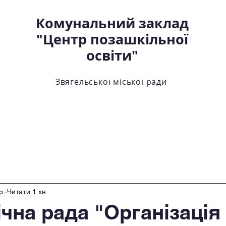
Комунальний заклад
"Центр позашкільної
освіти"
Звягельської міської ради
ртки
Про центр
Внутрішнє забезпечення якост
р.
Читати 1 хв
чна рада "Організація