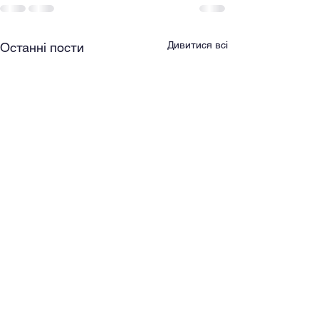
Дивитися всі
Останні пости
Про проведення ІV
Міжнародного