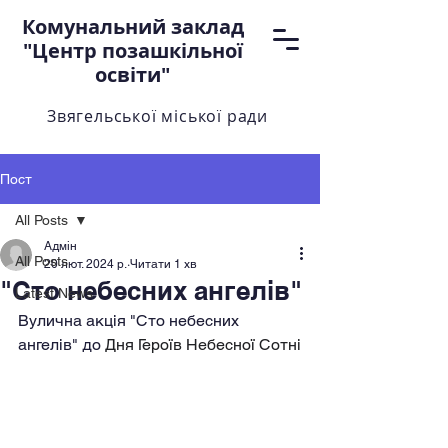
Комунальний заклад
"Центр позашкільної
освіти"
Звягельської міської ради
Пост
All Posts
Адмін
All Posts
20 лют. 2024 р.
Читати 1 хв
"Сто небесних ангелів"
Latest News
Вулична акція "Сто небесних 
ангелів" до 
Дня Героїв Небесної Сотні