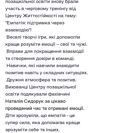
позашкільної освіти знову брали 
участь в черговому тренінгу від 
Центру Життєстійкості на тему:
“Емпатія: підтримка через 
взаємодію”!
 Веселі творчі ігри, які допомогли 
краще розуміти емоції – свої та чужі.
 Вправи для покращення взаємодії 
та створення довіри в команді.
 Навички, які навчили знаходити 
позитив навіть у складних ситуаціях.
 Дружня атмосфера та позитив.
Вихованці Центру позашкільної 
освіти подякували фахівчині 
Наталія Сидорук за цікаво 
проведений час та отримані емоції.
Діти зрозуміли, що емпатія - це 
супер сила, яка допомагає краще 
зрозуміти себе та інших.