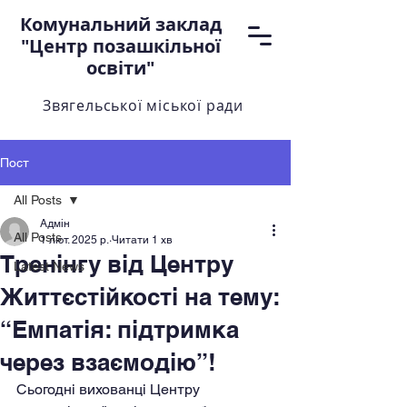
Комунальний заклад
"Центр позашкільної
освіти"
Звягельської міської ради
Пост
All Posts
Адмін
All Posts
1 лют. 2025 р.
Читати 1 хв
Тренінгу від Центру
Latest News
Життєстійкості на тему:
“Емпатія: підтримка
через взаємодію”!
Сьогодні вихованці Центру 