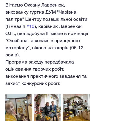
Вітаємо Оксану Лавренюк, 
вихованку гуртка ДУМ "Чарівна 
палітра" Центру позашкільної освіти 
(Гімназія 
#10
), керівник Лавренюк 
О.П., яка здобула ІІІ місце в номінації 
"Ошибана та колажі з природного 
матеріалу", вікова категорія (06-12 
років).
Програма заходу передбачала 
оцiнювання творчих робiт, 
виконання практичного завдання та 
захист конкурсних робіт.