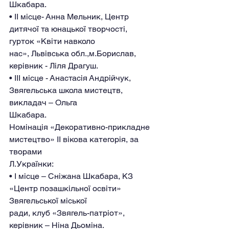
Шкабара.
• ІІ місце- Анна Мельник, Центр 
дитячої та юнацької творчості, 
гурток «Квіти навколо
нас», Львівська обл.,м.Борислав, 
керівник - Ліля Драгуш.
• ІІІ місце - Анастасія Андрійчук, 
Звягельська школа мистецтв, 
викладач – Ольга
Шкабара.
Номінація «Декоративно-прикладне 
мистецтво» IІ вікова категорія, за 
творами
Л.Українки:
• І місце – Сніжана Шкабара, КЗ 
«Центр позашкільної освіти» 
Звягельської міської
ради, клуб «Звягель-патріот», 
керівник – Ніна Дьоміна.