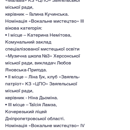
«Мальва» КЗ «ЦПО» Звягельської 
міської ради,
керівник – Галина Кучинська.
Номінація «Вокальне мистецтво» IІІ 
вікова категорія:
• І місце – Катерина Немітова, 
Комунальний заклад 
спеціалізованої мистецької освіти
«Музична школа №3» Херсонської 
міської ради, викладач Любов 
Яновська-Пригода.
• ІІ місце – Ліна Гук, клуб «Звягель-
патріот» КЗ «ЦПО» Звягельської 
міської ради,
керівник - Ніна Дьоміна.
• ІII місце – Таїсія Ламза, 
Кочерезький ліцей 
Дніпропетровської області.
Номінація «Вокальне мистецтво» IV 