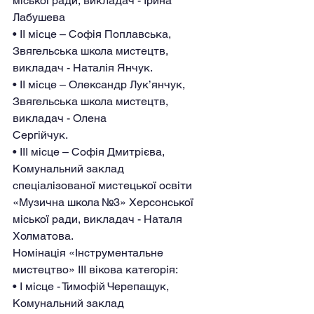
міської ради, викладач - Ірина 
Лабушева
• ІІ місце – Софія Поплавська, 
Звягельська школа мистецтв, 
викладач - Наталія Янчук.
• ІІ місце – Олександр Лук’янчук, 
Звягельська школа мистецтв, 
викладач - Олена
Сергійчук.
• ІІІ місце – Софія Дмитрієва, 
Комунальний заклад 
спеціалізованої мистецької освіти
«Музична школа №3» Херсонської 
міської ради, викладач - Наталя 
Холматова.
Номінація «Інструментальне 
мистецтво» IІІ вікова категорія:
• І місце - Тимофій Черепащук, 
Комунальний заклад 