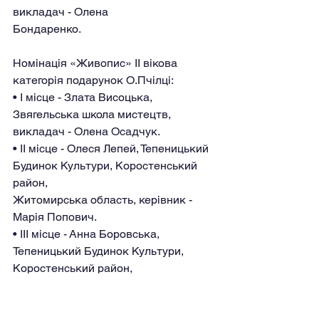
викладач - Олена
Бондаренко.
Номінація «Живопис» ІІ вікова 
категорія подарунок О.Пчілці:
• І місце - Злата Висоцька, 
Звягельська школа мистецтв, 
викладач - Олена Осадчук.
• ІІ місце - Олеся Лепей, Тепеницький 
Будинок Культури, Коростенський 
район,
Житомирська область, керівник - 
Марія Попович.
• ІІІ місце - Анна Боровська, 
Тепеницький Будинок Культури, 
Коростенський район,
Житомирська область, керівник - 
Марія Попович.