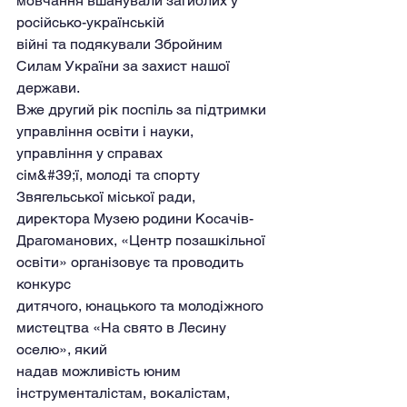
мовчання вшанували загиблих у 
російсько-українській
війні та подякували Збройним 
Силам України за захист нашої 
держави.
Вже другий рік поспіль за підтримки 
управління освіти і науки, 
управління у справах
сім&#39;ї, молоді та спорту 
Звягельської міської ради, 
директора Музею родини Косачів-
Драгоманових, «Центр позашкільної 
освіти» організовує та проводить 
конкурс
дитячого, юнацького та молодіжного 
мистецтва «На свято в Лесину 
оселю», який
надав можливість юним 
інструменталістам, вокалістам, 