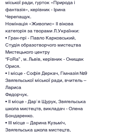
міської ради, гурток «Природа і 
фантазія», керівник - Ірина 
Черепащук.
Номінація «Живопис» ІІ вікова 
категорія за творами Л.Українки:
• Гран-прі - Павло Карковський, 
Студія образотворчого мистецтва 
Мистецького центру
“FoRa” , м. Львів, керівник - Онищак 
Орися.
• І місце - Софія Деркач, Гімназія №9 
Звягельської міської ради, вчитель –
Лариса
Федорчук.
• ІІ місце - Дар`я Щурук, Звягельська 
школа мистецтв, викладач - Олена 
Бондаренко.
• ІІІ місце – Дарина Кузьміч, 
Звягельська школа мистецтв, 