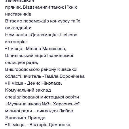
звягельський
пряник. Віздзначили також і їхніх 
наставників.
Вітаємо переможців конкурсу та їх 
викладачів:
Номінація «Декламація» IІ вікова 
категорія:
• І місце - Мілана Малишева, 
Шпилівський ліцей Іванківської 
селищної ради,
Вишгородського району Київської 
області, вчитель - Таміла Воронічева
• ІІ місце - Денис Ніколаєв, 
Комунальний заклад 
спеціалізованої мистецької освіти
«Музична школа №3» Херсонської 
міської ради – викладач Любов 
Яновська-Пригода
• ІІІ місце – Вікторія Демченко, 