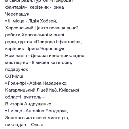
міської ради, гурток «Природа і 
фантазія», керівник - Ірина 
Черепащук.
• ІІІ місце - Лідія Хобзей, 
Херсонський Центр позашкільної 
роботи Херсонської міської
ради, гурток «Природа і фантазія», 
керівник - Ірина Черепащук.
Номінація «Декоративно-прикладне 
мистецтво» IІ вікова категорія, 
подарунок
О.Пчілці:
• Гран-прі - Аріна Назаренко, 
Кагарлицький Ліцей №3, Київської 
області, вчитель –
Вікторія Андрущенко.
• І місце - Ангеліна Бондарук, 
Звягельська школа мистецтв, 
викладач – Ольга