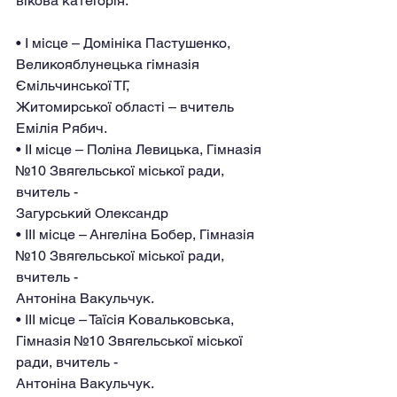
вікова категорія:
• І місце – Домініка Пастушенко, 
Великояблунецька гімназія 
Ємільчинської ТГ,
Житомирської області – вчитель 
Емілія Рябич.
• ІІ місце – Поліна Левицька, Гімназія 
№10 Звягельської міської ради, 
вчитель -
Загурський Олександр
• ІІІ місце – Ангеліна Бобер, Гімназія 
№10 Звягельської міської ради, 
вчитель -
Антоніна Вакульчук.
• ІІІ місце – Таїсія Ковальковська, 
Гімназія №10 Звягельської міської 
ради, вчитель -
Антоніна Вакульчук.