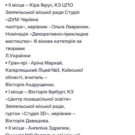
• ІІ місце – Кіра Герус, КЗ ЦПО 
Звягельської міської ради Студія 
«ДУМ. Чарівна
палітра», керівник - Ольга Лавренюк.
Номінація «Декоративно-прикладне 
мистецтво» IІІ вікова категорія за 
творами
Л.Українки
• Гран-прі - Аріна Мархай, 
Кагарлицький Ліцей №3, Київської 
області, вчитель –
Вікторія Андрущенко.
• І місце – Вікторія Гербурт, КЗ 
«Центр позашкільної освіти» 
Звягельської міської ради,
гурток «Студія 3D», керівник – 
Вікторія Давидова.
• ІІ місце - Ангеліна Здрилюк, 