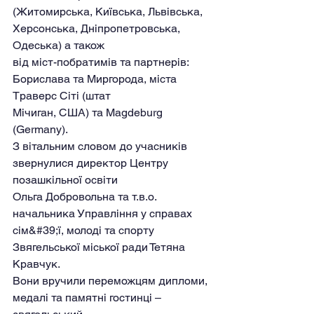
(Житомирська, Київська, Львівська, 
Херсонська, Дніпропетровська, 
Одеська) а також
від міст-побратимів та партнерів: 
Борислава та Миргорода, міста 
Траверс Сіті (штат
Мічиган, США) та Magdeburg 
(Germany).
З вітальним словом до учасників 
звернулися директор Центру 
позашкільної освіти
Ольга Добровольна та т.в.о. 
начальника Управління у справах 
сім&#39;ї, молоді та спорту
Звягельської міської ради Тетяна 
Кравчук.
Вони вручили переможцям дипломи, 
медалі та памятні гостинці – 