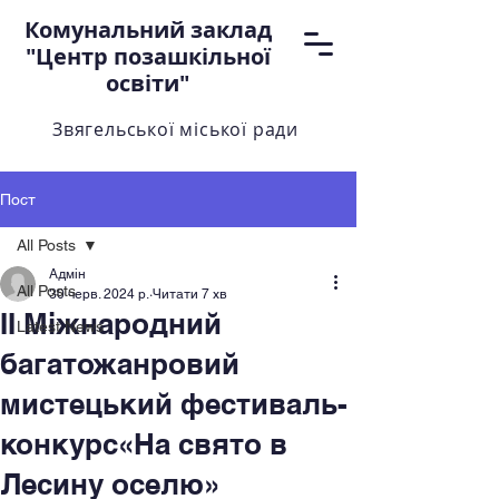
Комунальний заклад
"Центр позашкільної
освіти"
Звягельської міської ради
Пост
All Posts
Адмін
All Posts
30 черв. 2024 р.
Читати 7 хв
ІІ Міжнародний
Latest News
багатожанровий
мистецький фестиваль-
конкурс«На свято в
Лесину оселю»