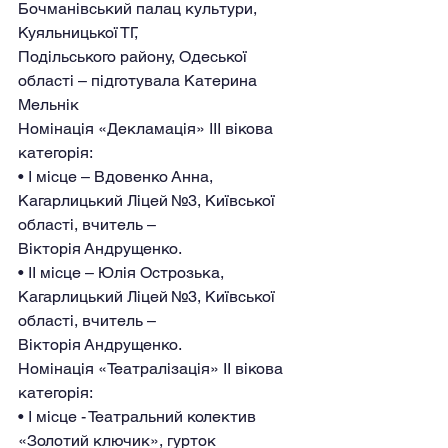
Бочманівський палац культури, 
Куяльницької ТГ,
Подільського району, Одеської 
області – підготувала Катерина 
Мельнік
Номінація «Декламація» III вікова 
категорія:
• І місце – Вдовенко Анна, 
Кагарлицький Ліцей №3, Київської 
області, вчитель –
Вікторія Андрущенко.
• ІІ місце – Юлія Острозька, 
Кагарлицький Ліцей №3, Київської 
області, вчитель –
Вікторія Андрущенко.
Номінація «Театралізація» IІ вікова 
категорія:
• І місце - Театральний колектив 
«Золотий ключик», гурток 