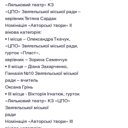
«Ляльковий театр» КЗ
«ЦПО» Звягельської міської ради – 
керівник Тетяна Сардак
Номінація «Авторські твори» II 
вікова категорія:
• І місце – Олександра Ткачук, 
«ЦПО» Звягельської міської ради, 
гурток «Пласт»,
керівник – Зорина Семенчук
• ІІ місце – Діана Захарченко, 
Гімназія №10 Звягельської міської 
ради – вчитель
Оксана Грінь
• ІІІ місце - Вікторія Ігнатюк, гурток 
«Ляльковий театр» КЗ «ЦПО» 
Звягельської міської
ради
Номінація «Авторські твори» IIІ 