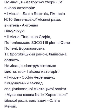
Номінація «Авторські твори» IV 
вікова категорія:
• І місце – Дар’я Бортнік, Гімназія 
№10 Звягельської міської ради, 
вчитель - Антоніна
Вакульчук.
• IІ місце: Тінишина Софія, 
Попелівського ЗЗСО І-ІІІ рівнів Село 
Попелі, Бориславська
ТГ, Дрогобицький район, Львівська 
область.
Номінація «Інструментальне 
мистецтво» I вікова категорія:
• І місце - Софія Черепащук, 
Комунальний заклад 
спеціалізованої мистецької освіти
«Музична школа № 1» Херсонської 
міської ради, викладач - Ольга 
Мечик.