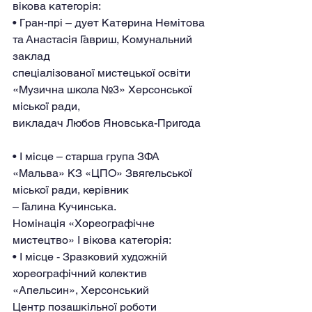
вікова категорія:
• Гран-прі – дует Катерина Немітова 
та Анастасія Гавриш, Комунальний 
заклад
спеціалізованої мистецької освіти 
«Музична школа №3» Херсонської 
міської ради,
викладач Любов Яновська-Пригода
• І місце – старша група ЗФА 
«Мальва» КЗ «ЦПО» Звягельської 
міської ради, керівник
– Галина Кучинська.
Номінація «Хореографічне 
мистецтво» I вікова категорія:
• І місце - Зразковий художній 
хореографічний колектив 
«Апельсин», Херсонський
Центр позашкільної роботи 