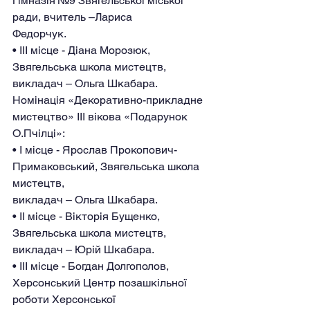
Гімназія №9 Звягельської міської 
ради, вчитель –Лариса
Федорчук.
• ІІІ місце - Діана Морозюк, 
Звягельська школа мистецтв, 
викладач – Ольга Шкабара.
Номінація «Декоративно-прикладне 
мистецтво» IІІ вікова «Подарунок 
О.Пчілці»:
• І місце - Ярослав Прокопович-
Примаковський, Звягельська школа 
мистецтв,
викладач – Ольга Шкабара.
• ІІ місце - Вікторія Бущенко, 
Звягельська школа мистецтв, 
викладач – Юрій Шкабара.
• ІІІ місце - Богдан Долгополов, 
Херсонський Центр позашкільної 
роботи Херсонської