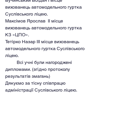
Бучинський Богдан I місце 
вихованець автомодельного гуртка 
Суслівського ліцею.
Максімов Ярослав  II місце 
вихованець автомодельного гуртка 
КЗ «ЦПО».
Тетірко Назар III місце вихованець 
автомодельного гуртка Суслівського 
ліцею.
	Всі учні були нагороджені 
дипломами. (згідно протоколу 
результатів змагань)
Дякуємо за тісну співпрацю 
адміністрації Суслівського ліцею.