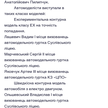
Анатолійович Пилипчук.
	Автомоделісти виступали в 
таких класах моделей:
	Експериментальна контурна 
модель класу EX на точність 
попадання.
Лашевич Вадим I місце вихованець 
автомодельного гуртка Суслівського 
ліцею.
Марчевський Сергій II місце 
вихованець автомодельного гуртка 
Суслівського ліцею.
Яковчук Артем III місце вихованець 
автомодельного гуртка КЗ «ЦПО»
	Швидкісна контурна модель 
автомобіля з електро двигуном.
Ольшевський Владислав I місце 
вихованець автомодельного гуртка 
Суслівського ліцею.