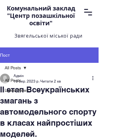
Комунальний заклад
"Центр позашкільної
освіти"
Звягельської міської ради
Пост
All Posts
Адмін
All Posts
10 бер. 2023 р.
Читати 2 хв
II етап Всеукраїнських
Latest News
змагань з
автомодельного спорту
в класах найпростіших
моделей.