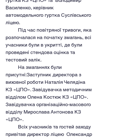
гуртка КЗ «ЦПО» та  Володимир 
Василенко, керівник 
автомодельного гуртка Суслівського 
ліцею.
	Під час повітряної тривоги, яка 
розпочалася на початку змагань, всі 
учасники були в укритті, де були 
проведені стендова оцінка та 
тестовий залік.
	На змаганнях були 
присутні:Заступник директора з 
виховної роботи Наталія Челядіна 
КЗ «ЦПО». Завідувачка методичним 
відділом Олена Костюк КЗ «ЦПО». 
Завідувачка організаційно-масового 
відділу Мирослава Антонова КЗ 
«ЦПО».
	Всіх учасників та гостей заходу 
привітав директор ліцею  Олександр 