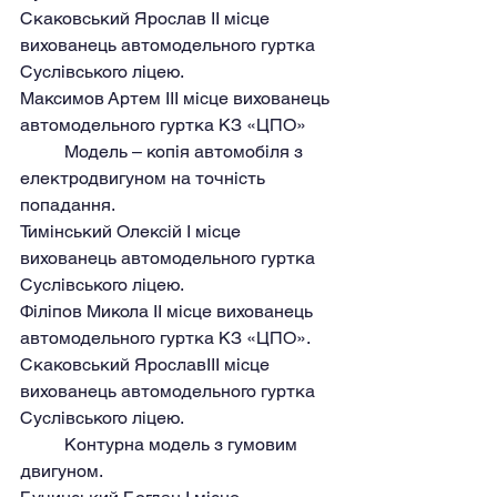
Скаковський Ярослав II місце 
вихованець автомодельного гуртка 
Суслівського ліцею.
Максимов Артем III місце вихованець 
автомодельного гуртка КЗ «ЦПО»
	Модель – копія автомобіля з 
електродвигуном на точність 
попадання.
Тимінський Олексій I місце 
вихованець автомодельного гуртка 
Суслівського ліцею.
Філіпов Микола II місце вихованець 
автомодельного гуртка КЗ «ЦПО».
Скаковський ЯрославIII місце 
вихованець автомодельного гуртка 
Суслівського ліцею.
	Контурна модель з гумовим 
двигуном.