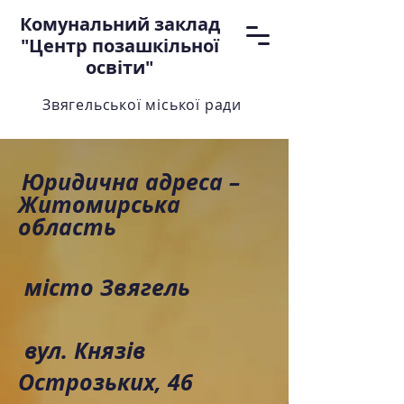
Комунальний заклад
"Центр позашкільної
освіти"
Звягельської міської ради
Юридична адреса –
Житомирська
область
місто Звягель
вул. Князів
Острозьких, 46