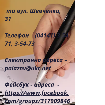
та вул. Шевченка,
31
Телефон –
(04141) 3-54-
71
, 3-54-73
Електронна адреса –
palaznv@ukr.net
Фейсбук - адреса -
https://www.facebook.
com/groups/317909846