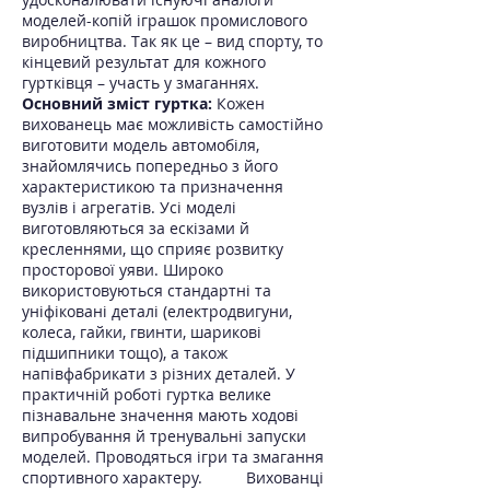
моделей-копій іграшок промислового
виробництва. Так як це – вид спорту, то
кінцевий результат для кожного
гуртківця – участь у змаганнях.
Основний зміст гуртка:
Кожен
вихованець має можливість самостійно
виготовити модель автомобіля,
знайомлячись попередньо з його
характеристикою та призначення
вузлів і агрегатів. Усі моделі
виготовляються за ескізами й
кресленнями, що сприяє розвитку
просторової уяви. Широко
використовуються стандартні та
уніфіковані деталі (електродвигуни,
колеса, гайки, гвинти, шарикові
підшипники тощо), а також
напівфабрикати з різних деталей. У
практичній роботі гуртка велике
пізнавальне значення мають ходові
випробування й тренувальні запуски
моделей. Проводяться ігри та змагання
спортивного характеру. Вихованці