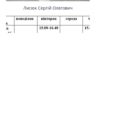
Лисюк Сергій Олегович
Натисніть на фото для того щоб
розгорнути розклад
Швидка навігація
Головна
Про центр
Новини