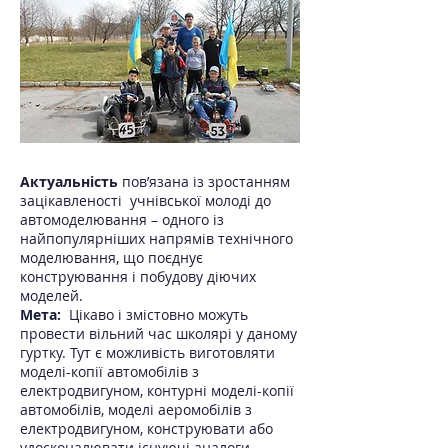
Актуальність
пов’язана із зростанням
зацікавленості учнівської молоді до
автомоделювання – одного із
найпопулярніших напрямів технічного
моделювання, що поєднує
конструювання і побудову діючих
моделей.
Мета:
Цікаво і змістовно можуть
провести вільний час школярі у даному
гуртку. Тут є можливість виготовляти
моделі-копії автомобілів з
електродвигуном, контурні моделі-копії
автомобілів, моделі аеромобілів з
електродвигуном, конструювати або
удосконалювати існуючі аналоги